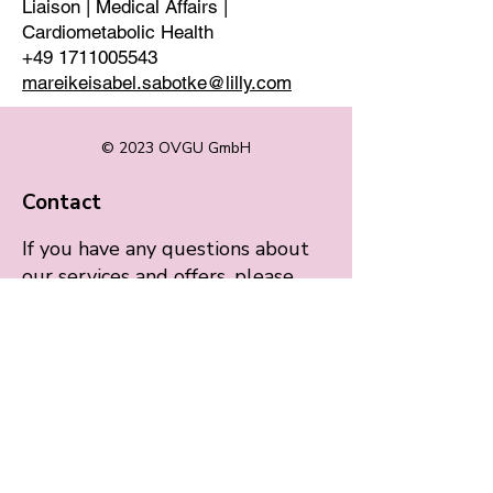
Liaison | Medical Affairs |
Cardiometabolic Health
+49 1711005543
mareikeisabel.sabotke@lilly.com
© 2023 OVGU GmbH
Contact
If you have any questions about
our services and offers, please
contact us at any time (24/7). We
look forward to seeing you!
Email:
operations@ovgu.gmbh
Telephone: 0176 43370666
Our current address: