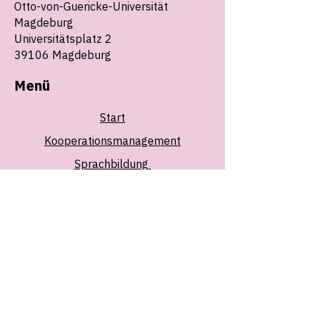
Otto-von-Guericke-Universität
Magdeburg
Universitätsplatz 2
39106 Magdeburg
Menü
Start
Kooperationsmanagement
Sprach
bildung
Events
Team
Welcome Service
Jobs
Über uns
Folgen Sie uns: