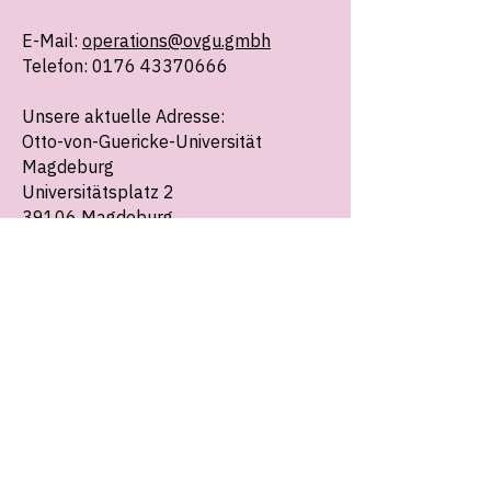
E-Mail:
operations@ovgu.gmbh
Telefon: 0176 43370666
Unsere aktuelle Adresse:
Otto-von-Guericke-Universität
Magdeburg
Universitätsplatz 2
39106 Magdeburg
Menü
Start
Kooperationsmanagement
Sprach
bildung
Events
Team