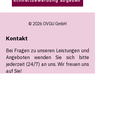
Schnellbewerbung abgeben
© 2026 OVGU GmbH
Kontakt
Bei Fragen zu unseren Leistungen und
Angeboten wenden Sie sich bitte
jederzeit (24/7) an uns. Wir freuen uns
auf Sie!
E-Mail:
operations@ovgu.gmbh
Telefon: 0176 43370666
Unsere aktuelle Adresse:
Otto-von-Guericke-Universität
Magdeburg
Universitätsplatz 2
39106 Magdeburg