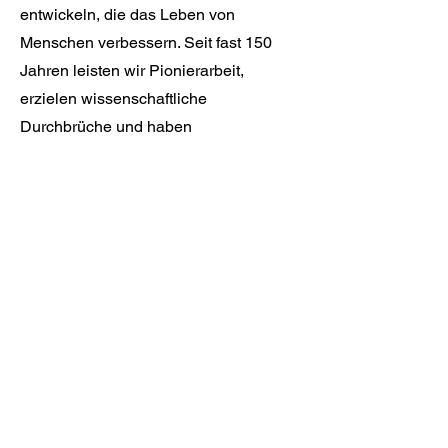
entwickeln, die das Leben von
Menschen verbessern. Seit fast 150
Jahren leisten wir Pionierarbeit,
erzielen wissenschaftliche
Durchbrüche und haben
Therapieoptionen für einige der
schwierigsten Gesundheitsprobleme
gefunden. Heute helfen unsere
Medikamente Millionen von Menschen
auf der ganzen Welt.
© 2023 OVGU 有限公司
接触